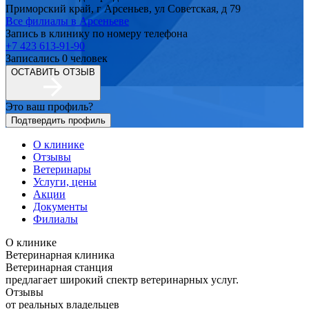
Приморский край, г Арсеньев, ул Советская, д 79
Все филиалы в
Арсеньеве
Запись в клинику по номеру телефона
+7 423 613-91-90
Записались
0
человек
ОСТАВИТЬ ОТЗЫВ
Это ваш профиль?
Подтвердить профиль
О клинике
Отзывы
Ветеринары
Услуги, цены
Акции
Документы
Филиалы
О клинике
Ветеринарная клиника
Ветеринарная станция
предлагает широкий спектр ветеринарных услуг.
Отзывы
от реальных владельцев