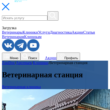
Загрузка
Ветеринары
Клиники
Услуги
Диагностика
Акции
Статьи
Ветеринарам
Клиникам
Акции
Меню
Поиск
Профиль
ZooDoc
/
Арсеньев
/
Клиники
/
Ветеринарная станция
Ветеринарная станция
Ветеринарная клиника