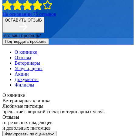
На основании
75
отзывов
ОСТАВИТЬ ОТЗЫВ
Это ваш профиль?
Подтвердить профиль
О клинике
Отзывы
Ветеринары
Услуги, цены
Акции
Документы
Филиалы
О клинике
Ветеринарная клиника
Любимые питомцы
предлагает широкий спектр ветеринарных услуг.
Отзывы
от реальных владельцев
и довольных питомцев
Фильтровать по оценкам