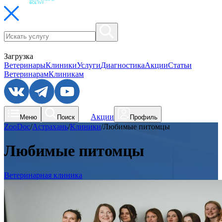
Загрузка
Ветеринары
Клиники
Услуги
Диагностика
Акции
Статьи
Ветеринарам
Клиникам
Акции
Меню
Поиск
Профиль
ZooDoc
/
Астрахань
/
Клиники
/
Любимые питомцы
Любимые питомцы
Ветеринарная клиника