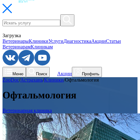
Загрузка
Ветеринары
Клиники
Услуги
Диагностика
Акции
Статьи
Ветеринарам
Клиникам
Акции
Меню
Поиск
Профиль
ZooDoc
/
Астрахань
/
Клиники
/
Офтальмология
Офтальмология
Ветеринарная клиника