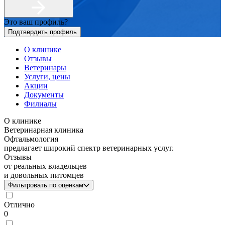
Это ваш профиль?
Подтвердить профиль
О клинике
Отзывы
Ветеринары
Услуги, цены
Акции
Документы
Филиалы
О клинике
Ветеринарная клиника
Офтальмология
предлагает широкий спектр ветеринарных услуг.
Отзывы
от реальных владельцев
и довольных питомцев
Фильтровать по оценкам
Отлично
0