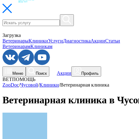
Загрузка
Ветеринары
Клиники
Услуги
Диагностика
Акции
Статьи
Ветеринарам
Клиникам
Акции
Меню
Поиск
Профиль
ВЕТПОМОЩЬ
ZooDoc
/
Чусовой
/
Клиники
/
Ветеринарная клиника
Ветеринарная клиника в Чусо