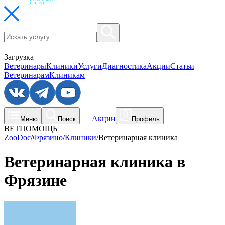
Загрузка
Ветеринары
Клиники
Услуги
Диагностика
Акции
Статьи
Ветеринарам
Клиникам
Акции
Меню
Поиск
Профиль
ВЕТПОМОЩЬ
ZooDoc
/
Фрязино
/
Клиники
/
Ветеринарная клиника
Ветеринарная клиника в
Фрязине