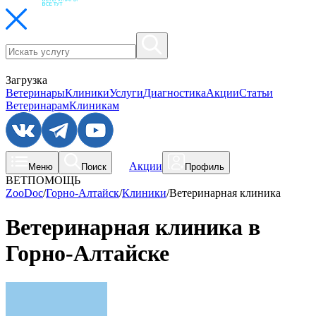
Загрузка
Ветеринары
Клиники
Услуги
Диагностика
Акции
Статьи
Ветеринарам
Клиникам
Акции
Меню
Поиск
Профиль
ВЕТПОМОЩЬ
ZooDoc
/
Горно-Алтайск
/
Клиники
/
Ветеринарная клиника
Ветеринарная клиника в
Горно-Алтайске