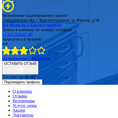
Мгновенное подтверждение записи
Свердловская обл, г Краснотурьинск, ул Фрунзе, д 58
Все филиалы в
Краснотурьинске
Запись в клинику по номеру телефона
+7 932 619-07-60
Записались
0
человек
4.0
На основании
134
отзывов
ОСТАВИТЬ ОТЗЫВ
Это ваш профиль?
Подтвердить профиль
О клинике
Отзывы
Ветеринары
Услуги, цены
Акции
Документы