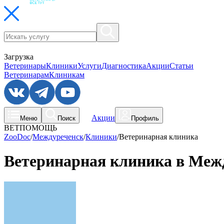
Загрузка
Ветеринары
Клиники
Услуги
Диагностика
Акции
Статьи
Ветеринарам
Клиникам
Акции
Меню
Поиск
Профиль
ВЕТПОМОЩЬ
ZooDoc
/
Междуреченск
/
Клиники
/
Ветеринарная клиника
Ветеринарная клиника в Меж