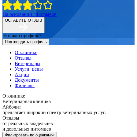
На основании
44
отзывов
ОСТАВИТЬ ОТЗЫВ
Это ваш профиль?
Подтвердить профиль
О клинике
Отзывы
Ветеринары
Услуги, цены
Акции
Документы
Филиалы
О клинике
Ветеринарная клиника
Айболит
предлагает широкий спектр ветеринарных услуг.
Отзывы
от реальных владельцев
и довольных питомцев
Фильтровать по оценкам