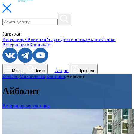
Загрузка
Ветеринары
Клиники
Услуги
Диагностика
Акции
Статьи
Ветеринарам
Клиникам
Акции
Меню
Поиск
Профиль
ZooDoc
/
Михайловск
/
Клиники
/
Айболит
Айболит
Ветеринарная клиника