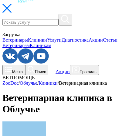
Загрузка
Ветеринары
Клиники
Услуги
Диагностика
Акции
Статьи
Ветеринарам
Клиникам
Акции
Меню
Поиск
Профиль
ВЕТПОМОЩЬ
ZooDoc
/
Облучье
/
Клиники
/
Ветеринарная клиника
Ветеринарная клиника в
Облучье