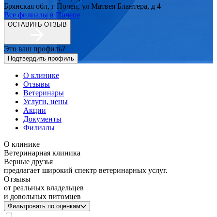
Брянская обл, г Почеп, ул Матвея Блантера, д 4
Все филиалы в
Почепе
ОСТАВИТЬ ОТЗЫВ
Это ваш профиль?
Подтвердить профиль
О клинике
Отзывы
Ветеринары
Услуги, цены
Акции
Документы
Филиалы
О клинике
Ветеринарная клиника
Верные друзья
предлагает широкий спектр ветеринарных услуг.
Отзывы
от реальных владельцев
и довольных питомцев
Фильтровать по оценкам