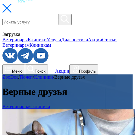
Загрузка
Ветеринары
Клиники
Услуги
Диагностика
Акции
Статьи
Ветеринарам
Клиникам
Акции
Меню
Поиск
Профиль
ZooDoc
/
Почеп
/
Клиники
/
Верные друзья
Верные друзья
Ветеринарная клиника