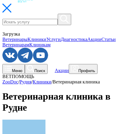
Загрузка
Ветеринары
Клиники
Услуги
Диагностика
Акции
Статьи
Ветеринарам
Клиникам
Акции
Меню
Поиск
Профиль
ВЕТПОМОЩЬ
ZooDoc
/
Рудня
/
Клиники
/
Ветеринарная клиника
Ветеринарная клиника в
Рудне