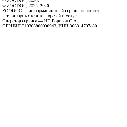
© ZOODOC,
2026
.
© ZOODOC, 2025–
2026
.
ZOODOC — информационный сервис по поиску
ветеринарных клиник, врачей и услуг.
Оператор сервиса — ИП Борисов С.А.,
ОГРНИП 319366800090943, ИНН 366314797480.