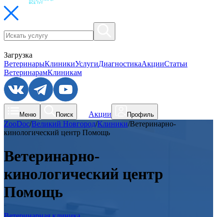
Загрузка
Ветеринары
Клиники
Услуги
Диагностика
Акции
Статьи
Ветеринарам
Клиникам
Акции
Меню
Поиск
Профиль
ZooDoc
/
Великий Новгород
/
Клиники
/
Ветеринарно-
кинологический центр Помощь
Ветеринарно-
кинологический центр
Помощь
Ветеринарная клиника