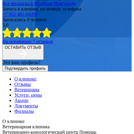
Все филиалы в
Великом Новгороде
Запись в клинику по номеру телефона
+7 952 481-84-89
Записались
0
человек
5.0
На основании
7
отзывов
ОСТАВИТЬ ОТЗЫВ
Это ваш профиль?
Подтвердить профиль
О клинике
Отзывы
Ветеринары
Услуги, цены
Акции
Документы
Филиалы
О клинике
Ветеринарная клиника
Ветеринарно-кинологический центр Помощь