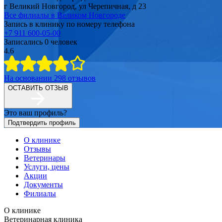
г Великий Новгород, ул Черепичная, д 23
Все филиалы в
Великом Новгороде
Запись в клинику по номеру телефона
+7 911 600-05-00
Записались
0
человек
4.6
На основании
298
отзывов
ОСТАВИТЬ ОТЗЫВ
Это ваш профиль?
Подтвердить профиль
О клинике
Отзывы
Ветеринары
Услуги, цены
Акции
Документы
Филиалы
О клинике
Ветеринарная клиника