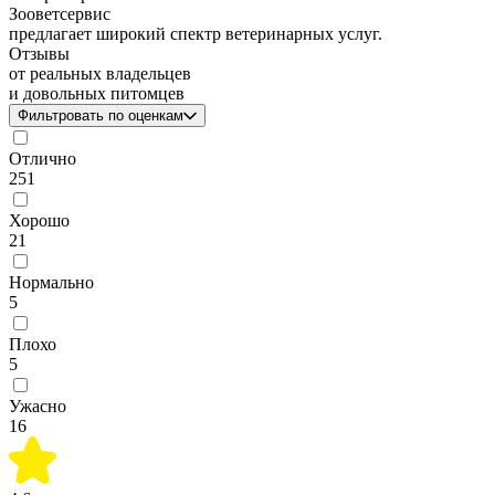
Зооветсервис
предлагает широкий спектр ветеринарных услуг.
Отзывы
от реальных владельцев
и довольных питомцев
Фильтровать по оценкам
Отлично
251
Хорошо
21
Нормально
5
Плохо
5
Ужасно
16