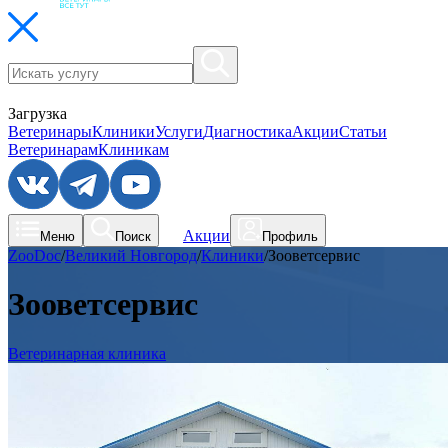
Загрузка
Ветеринары
Клиники
Услуги
Диагностика
Акции
Статьи
Ветеринарам
Клиникам
Акции
Меню
Поиск
Профиль
ZooDoc
/
Великий Новгород
/
Клиники
/
Зооветсервис
Зооветсервис
Ветеринарная клиника