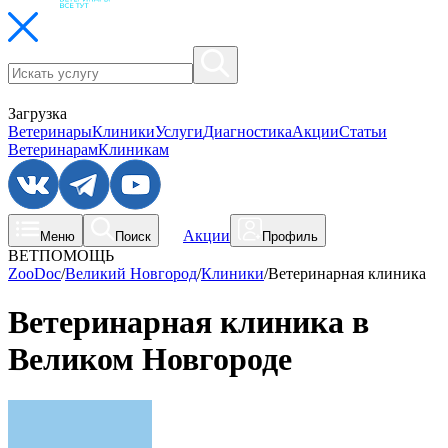
Загрузка
Ветеринары
Клиники
Услуги
Диагностика
Акции
Статьи
Ветеринарам
Клиникам
Акции
Меню
Поиск
Профиль
ВЕТПОМОЩЬ
ZooDoc
/
Великий Новгород
/
Клиники
/
Ветеринарная клиника
Ветеринарная клиника в
Великом Новгороде