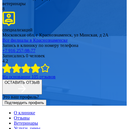
ветеринары
8
специализаций
Московская обл, г Краснознаменск, ул Минская, д 2А
Все филиалы в
Краснознаменске
Запись в клинику по номеру телефона
+7 916 257-98-77
Записались
0
человек
4.2
На основании
105
отзывов
ОСТАВИТЬ ОТЗЫВ
Это ваш профиль?
Подтвердить профиль
О клинике
Отзывы
Ветеринары
Услуги, цены