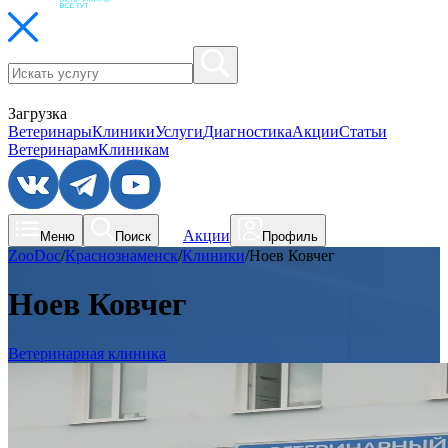
Загрузка
Ветеринары
Клиники
Услуги
Диагностика
Акции
Статьи
Ветеринарам
Клиникам
Акции
Меню
Поиск
Профиль
ZooDoc
/
Краснознаменск
/
Клиники
/
Ноев Ковчег
Ноев Ковчег
Ветеринарная клиника