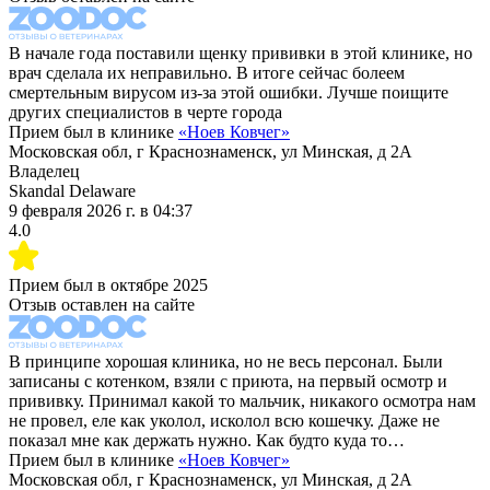
В начале года поставили щенку прививки в этой клинике, но
врач сделала их неправильно. В итоге сейчас болеем
смертельным вирусом из-за этой ошибки. Лучше поищите
других специалистов в черте города
Прием был в клинике
«
Ноев Ковчег
»
Московская обл, г Краснознаменск, ул Минская, д 2А
Владелец
Skandal Delaware
9 февраля 2026 г.
в
04:37
4.0
Прием был в
октябре 2025
Отзыв оставлен на сайте
В принципе хорошая клиника, но не весь персонал. Были
записаны с котенком, взяли с приюта, на первый осмотр и
прививку. Принимал какой то мальчик, никакого осмотра нам
не провел, еле как уколол, исколол всю кошечку. Даже не
показал мне как держать нужно. Как будто куда то…
Прием был в клинике
«
Ноев Ковчег
»
Московская обл, г Краснознаменск, ул Минская, д 2А