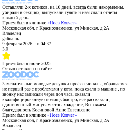
Оставляли 2-х котиков, на 10 дней, всегда были накормлены,
убирали в секциях, выпускали гулять и нам слали отчёты
каждый день.
Прием был в клинике
«
Ноев Ковчег
»
Московская обл, г Краснознаменск, ул Минская, д 2А
Владелец
galina m.
9 февраля 2026 г.
в
04:37
3.0
Прием был в
июне 2025
Отзыв оставлен на сайте
Замечательные молодые девушки профессионалы, обращаемся
не первый раз с проблемами у кота, пока ехали в машине , по
звонку нас записали через пол часа, оказали
квалифицированную помощь быстро, всё рассказали ,
единственный минус- местонахождение, Выражаем
благодарность Косиновой Анне Евгеньевне
Прием был в клинике
«
Ноев Ковчег
»
Московская обл, г Краснознаменск, ул Минская, д 2А
Владелец