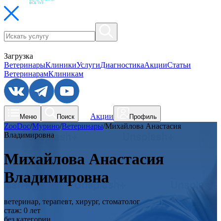
Загрузка
Ветеринары
Клиники
Услуги
Диагностика
Акции
Статьи
Ветеринарам
Клиникам
Акции
Меню
Поиск
Профиль
ZooDoc
/
Мурино
/
Ветеринары
/
Михайлова Анастасия
Владимировна
Михайлова Анастасия
Владимировна
ветеринар, терапевт, хирург, стоматолог
стаж:
0
лет
без категории