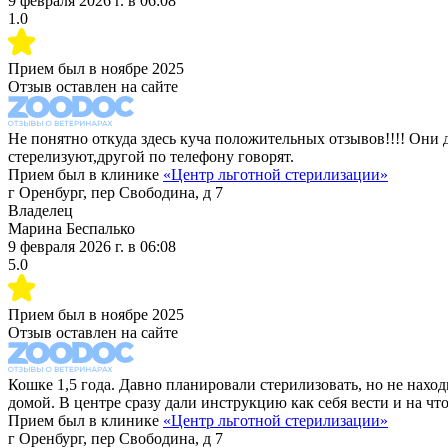
9 февраля 2026 г.
в
06:08
1.0
Прием был в
ноябре 2025
Отзыв оставлен на сайте
Не понятно откуда здесь куча положительных отзывов!!!! Они
стерелизуют,другой по телефону говорят.
Прием был в клинике
«
Центр льготной стерилизации
»
г Оренбург, пер Свободина, д 7
Владелец
Марина Беспалько
9 февраля 2026 г.
в
06:08
5.0
Прием был в
ноябре 2025
Отзыв оставлен на сайте
Кошке 1,5 года. Давно планировали стерилизовать, но не наход
домой. В центре сразу дали инструкцию как себя вести и на чт
Прием был в клинике
«
Центр льготной стерилизации
»
г Оренбург, пер Свободина, д 7