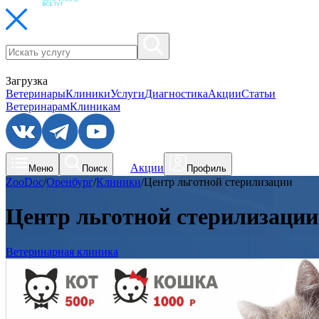
Загрузка
Ветеринары
Клиники
Услуги
Диагностика
Акции
Статьи
Ветеринарам
Клиникам
Акции
Меню
Поиск
Профиль
ZooDoc
/
Оренбург
/
Клиники
/
Центр льготной стерилизации
Центр льготной стерилизации
Ветеринарная клиника