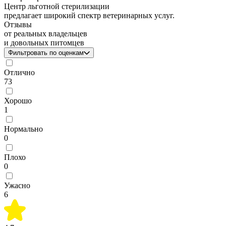
Центр льготной стерилизации
предлагает широкий спектр ветеринарных услуг.
Отзывы
от реальных владельцев
и довольных питомцев
Фильтровать по оценкам
Отлично
73
Хорошо
1
Нормально
0
Плохо
0
Ужасно
6