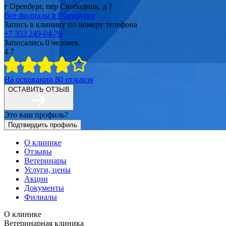
г Оренбург, пер Свободина, д 7
Все филиалы в
Оренбурге
Запись в клинику по номеру телефона
+7 353 249-04-70
Записались
0
человек
4.7
На основании
80
отзывов
ОСТАВИТЬ ОТЗЫВ
Это ваш профиль?
Подтвердить профиль
О клинике
Отзывы
Ветеринары
Услуги, цены
Акции
Документы
Филиалы
О клинике
Ветеринарная клиника