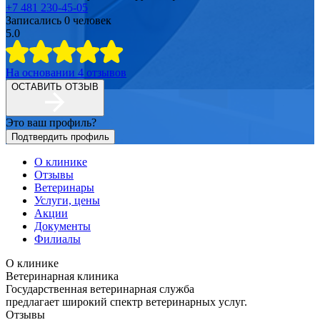
+7 481 230-45-05
Записались
0
человек
5.0
На основании
4
отзывов
ОСТАВИТЬ ОТЗЫВ
Это ваш профиль?
Подтвердить профиль
О клинике
Отзывы
Ветеринары
Услуги, цены
Акции
Документы
Филиалы
О клинике
Ветеринарная клиника
Государственная ветеринарная служба
предлагает широкий спектр ветеринарных услуг.
Отзывы