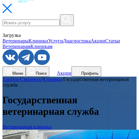
Загрузка
Ветеринары
Клиники
Услуги
Диагностика
Акции
Статьи
Ветеринарам
Клиникам
Акции
Меню
Поиск
Профиль
ZooDoc
/
Смоленск
/
Клиники
/
Государственная ветеринарная
служба
Государственная
ветеринарная служба
Ветеринарная клиника