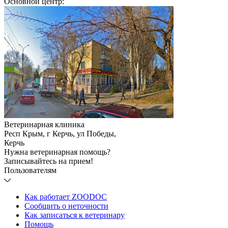
Основной центр:
Ветеринарная клиника
Респ Крым, г Керчь, ул Победы
,
Керчь
Нужна ветеринарная помощь?
Записывайтесь
на прием!
Пользователям
Как работает ZOODOC
Сообщить о неточности
Как записаться к ветеринару
Помощь