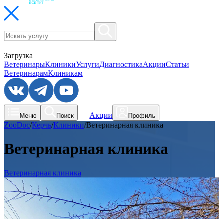
Загрузка
Ветеринары
Клиники
Услуги
Диагностика
Акции
Статьи
Ветеринарам
Клиникам
Акции
Меню
Поиск
Профиль
ZooDoc
/
Керчь
/
Клиники
/
Ветеринарная клиника
Ветеринарная клиника
Ветеринарная клиника