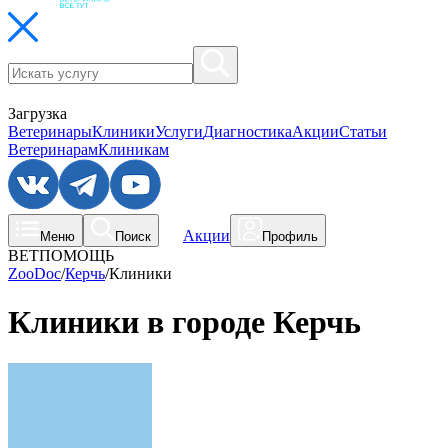
Загрузка
Ветеринары
Клиники
Услуги
Диагностика
Акции
Статьи
Ветеринарам
Клиникам
Акции
Меню
Поиск
Профиль
ВЕТПОМОЩЬ
ZooDoc
/
Керчь
/
Клиники
Клиники в городе Керчь