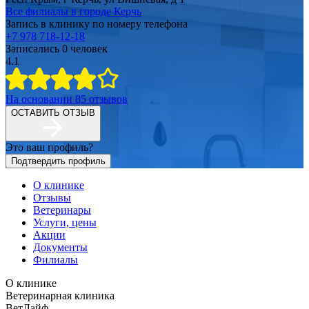
Все филиалы в
городе Керчь
Запись в клинику по номеру телефона
+7 978 718-12-18
Записались
0
человек
4.1
На основании
85
отзывов
ОСТАВИТЬ ОТЗЫВ
Это ваш профиль?
Подтвердить профиль
О клинике
Отзывы
Ветеринары
Услуги, цены
Акции
Документы
Филиалы
О клинике
Ветеринарная клиника
ВетЛайф