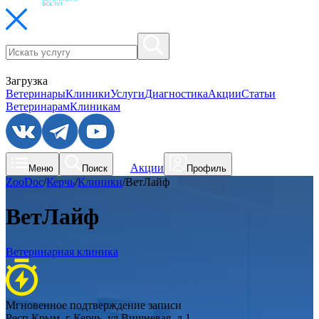
Загрузка
Ветеринары
Клиники
Услуги
Диагностика
Акции
Статьи
Ветеринарам
Клиникам
Акции
Меню
Поиск
Профиль
ZooDoc
/
Керчь
/
Клиники
/
ВетЛайф
ВетЛайф
Ветеринарная клиника
Мгновенное подтверждение записи
Респ Крым, г Керчь, ул Вишневая, д 1