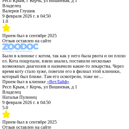
Респ Крым, г Керчь, ул Вишневая, д 1
Владелец
Валерия Глушик
9 февраля 2026 г.
в
04:50
1.0
Прием был в
сентябре 2025
Отзыв оставлен на сайте
Были в клинике с котом, так как у него была рвота и он плохо
ел. Кота пощупали, взяли анализ, поставили несколько
возможных диагнозов и назначили какие-то лекарства. Через
время коту стало хуже, повезли его в филиал этой клиники,
который был ближе. Там его осмотрели, тоже не…
Прием был в клинике
«
ВетЛайф
»
Респ Крым, г Керчь, ул Вишневая, д 1
Владелец
Наталья Пулинец
9 февраля 2026 г.
в
04:50
5.0
Прием был в
сентябре 2025
Отзыв оставлен на сайте