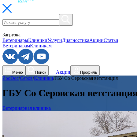
Загрузка
Ветеринары
Клиники
Услуги
Диагностика
Акции
Статьи
Ветеринарам
Клиникам
Акции
Меню
Поиск
Профиль
ZooDoc
/
Серов
/
Клиники
/
ГБУ Со Серовская ветстанция
ГБУ Со Серовская ветстанци
Ветеринарная клиника