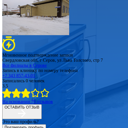
Мгновенное подтверждение записи
Свердловская обл, г Серов, ул Льва Толстого, стр 7
Все филиалы в
Серове
Запись в клинику по номеру телефона
+7 343 857-43-01
Записались
0
человек
3.5
На основании
79
отзывов
ОСТАВИТЬ ОТЗЫВ
Это ваш профиль?
Подтвердить профиль