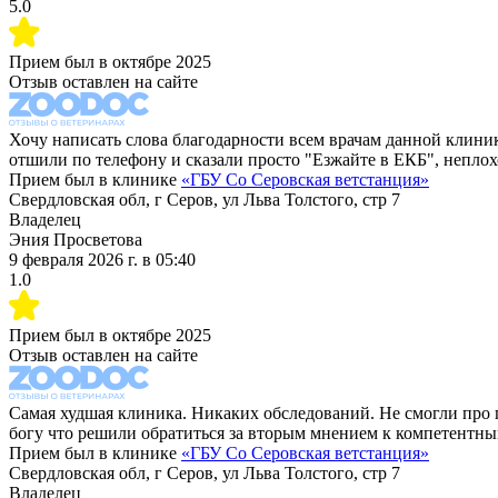
5.0
Прием был в
октябре 2025
Отзыв оставлен на сайте
Хочу написать слова благодарности всем врачам данной клиник
отшили по телефону и сказали просто "Езжайте в ЕКБ", неплох
Прием был в клинике
«
ГБУ Со Серовская ветстанция
»
Свердловская обл, г Серов, ул Льва Толстого, стр 7
Владелец
Эния Просветова
9 февраля 2026 г.
в
05:40
1.0
Прием был в
октябре 2025
Отзыв оставлен на сайте
Самая худшая клиника. Никаких обследований. Не смогли про 
богу что решили обратиться за вторым мнением к компетентн
Прием был в клинике
«
ГБУ Со Серовская ветстанция
»
Свердловская обл, г Серов, ул Льва Толстого, стр 7
Владелец