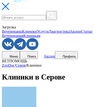
Загрузка
Ветеринары
Клиники
Услуги
Диагностика
Акции
Статьи
Ветеринарам
Клиникам
Акции
Меню
Поиск
Профиль
ВЕТПОМОЩЬ
ZooDoc
/
Серов
/
Клиники
Клиники в Серове