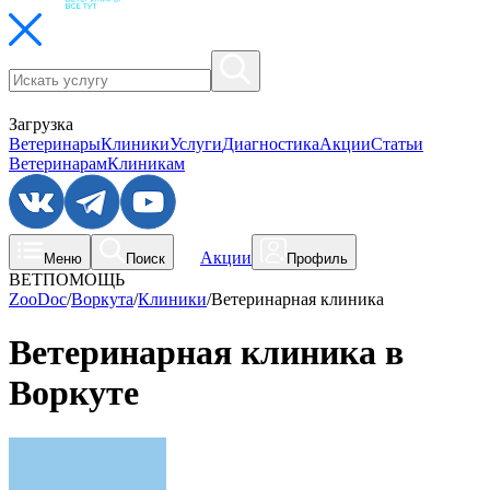
Загрузка
Ветеринары
Клиники
Услуги
Диагностика
Акции
Статьи
Ветеринарам
Клиникам
Акции
Меню
Поиск
Профиль
ВЕТПОМОЩЬ
ZooDoc
/
Воркута
/
Клиники
/
Ветеринарная клиника
Ветеринарная клиника в
Воркуте