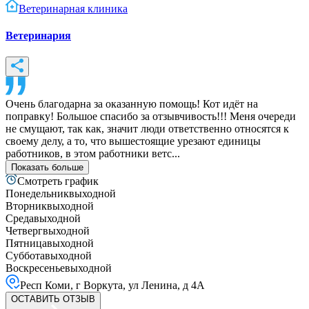
Ветеринарная клиника
Ветеринария
Очень благодарна за оказанную помощь! Кот идёт на
поправку! Большое спасибо за отзывчивость!!! Меня очереди
не смущают, так как, значит люди ответственно относятся к
своему делу, а то, что вышестоящие урезают единицы
работников, в этом работники ветс...
Показать больше
Смотреть график
Понедельник
выходной
Вторник
выходной
Среда
выходной
Четверг
выходной
Пятница
выходной
Суббота
выходной
Воскресенье
выходной
Респ Коми, г Воркута, ул Ленина, д 4А
ОСТАВИТЬ ОТЗЫВ