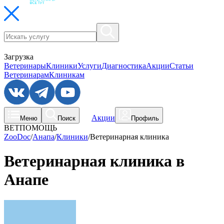
Загрузка
Ветеринары
Клиники
Услуги
Диагностика
Акции
Статьи
Ветеринарам
Клиникам
Акции
Меню
Поиск
Профиль
ВЕТПОМОЩЬ
ZooDoc
/
Анапа
/
Клиники
/
Ветеринарная клиника
Ветеринарная клиника в
Анапе