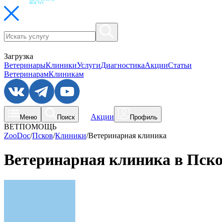
Загрузка
Ветеринары
Клиники
Услуги
Диагностика
Акции
Статьи
Ветеринарам
Клиникам
Акции
Меню
Поиск
Профиль
ВЕТПОМОЩЬ
ZooDoc
/
Псков
/
Клиники
/
Ветеринарная клиника
Ветеринарная клиника в Пско