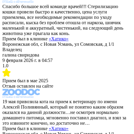
Спасибо большое всей команде врачей!!! Стерилизацию
кошки провели быстро и качественно, цена услуги
приемлема, все необходимые рекомендации по уходу
расписали, кыска без проблем отошла от наркоза, шовчик
маленький и аккуратный, чистенький, на следующий день
животина уже прыгала как конь.
Прием был в клинике
«
Хатико
»
Воронежская обл, с Новая Усмань, ул Сомовская, д 1/1
Владелец
галина свиридова
9 февраля 2026 г.
в
04:57
1.0
Прием был в
мае 2025
Отзыв оставлен на сайте
19 мая привозила кота на прием к ветеринару по имени
Алексей Поливянный, который не понятно каким образом
оказался на данной должности…не осмотрев нормально
домашнего питомца, мгновенно поставил диагноз, и взял за
это извините конечно, но достаточно не…
Прием был в клинике
«
Хатико
»
Воронежская обл, с Новая Усмань, ул Сомовская, д 1/1