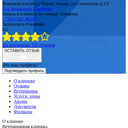
Воронежская обл, с Новая Усмань, ул Сомовская, д 1/1
Все филиалы в
Воронеже
Запись в клинику по номеру телефона
+7 910 247-39-93
Записались
0
человек
4.2
На основании
192
отзывов
ОСТАВИТЬ ОТЗЫВ
Это ваш профиль?
Подтвердить профиль
О клинике
Отзывы
Ветеринары
Услуги, цены
Акции
Документы
Филиалы
О клинике
Ветеринарная клиника