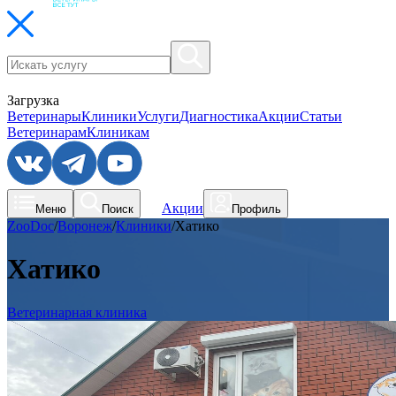
Загрузка
Ветеринары
Клиники
Услуги
Диагностика
Акции
Статьи
Ветеринарам
Клиникам
Акции
Меню
Поиск
Профиль
ZooDoc
/
Воронеж
/
Клиники
/
Хатико
Хатико
Ветеринарная клиника