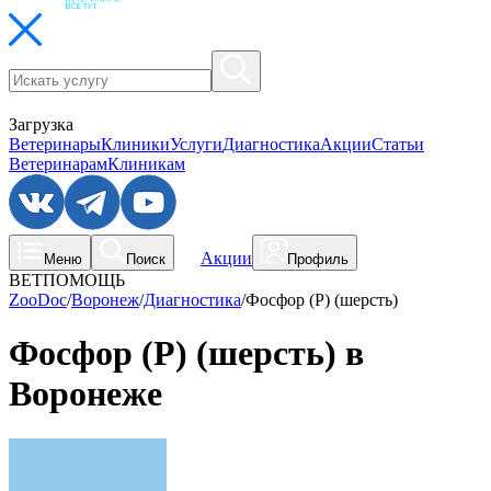
Загрузка
Ветеринары
Клиники
Услуги
Диагностика
Акции
Статьи
Ветеринарам
Клиникам
Акции
Меню
Поиск
Профиль
ВЕТПОМОЩЬ
ZooDoc
/
Воронеж
/
Диагностика
/
Фосфор (Р) (шерсть)
Фосфор (Р) (шерсть) в
Воронеже