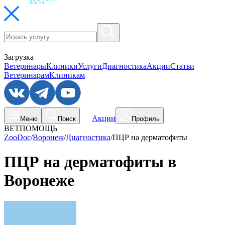
Загрузка
Ветеринары
Клиники
Услуги
Диагностика
Акции
Статьи
Ветеринарам
Клиникам
Акции
Меню
Поиск
Профиль
ВЕТПОМОЩЬ
ZooDoc
/
Воронеж
/
Диагностика
/
ПЦР на дерматофиты
ПЦР на дерматофиты в
Воронеже