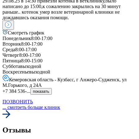
29.08.25 в 14:30 привезли котенка в ветклинику,было
написано до 15:00,к сожалению закрылись на 30 минут
раньше.. котенок умер возле ветеринарной клиники не
дождавшись оказания помощи.
Смотреть график
Понедельник
8:00-17:00
Вторник
8:00-17:00
Среда
8:00-17:00
Четверг
8:00-17:00
Пятница
8:00-15:00
Суббота
выходной
Воскресенье
выходной
Кемеровская область - Кузбасс, г Анжеро-Судженск, ул
М.Горького, д 24А
+7 384 536-...
показать
ПОЗВОНИТЬ
... смотреть больше клиник
Отзывы