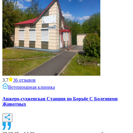
3.7
36
отзывов
Ветеринарная клиника
Анжеро-судженская Станция по Борьбе С Болезнями
Животных