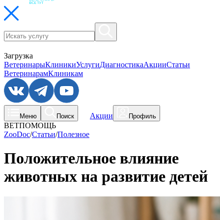
Загрузка
Ветеринары
Клиники
Услуги
Диагностика
Акции
Статьи
Ветеринарам
Клиникам
Акции
Меню
Поиск
Профиль
ВЕТПОМОЩЬ
ZooDoc
/
Статьи
/
Полезное
Положительное влияние
животных на развитие детей