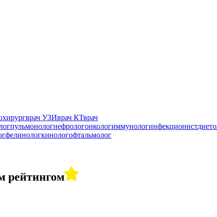
охирург
врач УЗИ
врач КТ
врач
лог
пульмонолог
нефролог
онколог
иммунолог
инфекционист
дието
ог
фелинолог
кинолог
офтальмолог
м рейтингом