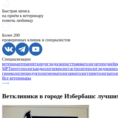
Быстрая запись
на приём к ветеринару
помочь любимцу
Более 200
проверенных клиник и специалистов
Специализации
ветеринар
терапевт
хирург
эндоскопист
травматолог
ортопед
нейр
МРТ
рентгенолог
кардиолог
невролог
гастроэнтеролог
эндокрино
гинеколог
репродуктолог
неонатолог
орнитолог
герпетолог
ратол
Все ветеринары
Ветклиники в городе
Избербаш
с лучши