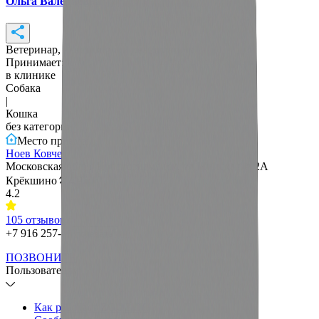
Ольга Валериевна
Ветеринар, анестезиолог, реаниматолог
Принимает:
в клинике
Собака
|
Кошка
без категории
Место приема:
Ноев Ковчег
Московская обл, г Краснознаменск, ул Минская, д 2А
Крёкшино
4.9 км
4.2
105
отзывов
+7 916 257-...
показать
ПОЗВОНИТЬ
Пользователям
Как работает ZOODOC