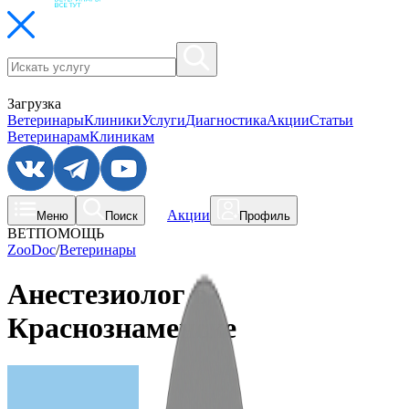
Загрузка
Ветеринары
Клиники
Услуги
Диагностика
Акции
Статьи
Ветеринарам
Клиникам
Акции
Меню
Поиск
Профиль
ВЕТПОМОЩЬ
ZooDoc
/
Ветеринары
Анестезиолог в
Краснознаменске