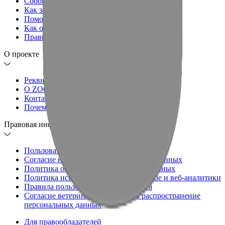
Сообщить о неточности
Как записаться к ветеринару
Помощь
Как оставить отзыв
Правила и модерация отзывов
О проекте
Реквизиты
О ZOODOC
Контакты
Почему нам можно доверять
Правовая информация
Пользовательское соглашение
Согласие на обработку персональных данных
Политика обработки персональных данных
Политика использования файлов cookie и веб-аналитики
Правила пользовательского контента
Согласие ветеринарного врача на распространение
персональных данных
Для правообладателей