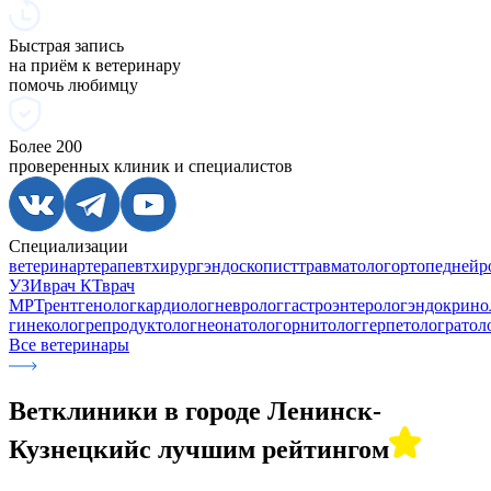
Быстрая запись
на приём к ветеринару
помочь любимцу
Более 200
проверенных клиник и специалистов
Специализации
ветеринар
терапевт
хирург
эндоскопист
травматолог
ортопед
нейр
УЗИ
врач КТ
врач
МРТ
рентгенолог
кардиолог
невролог
гастроэнтеролог
эндокрино
гинеколог
репродуктолог
неонатолог
орнитолог
герпетолог
ратол
Все ветеринары
Ветклиники в городе
Ленинск-
Кузнецкий
с лучшим рейтингом