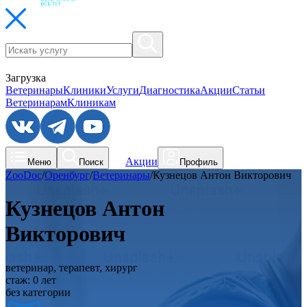
Загрузка
Ветеринары
Клиники
Услуги
Диагностика
Акции
Статьи
Ветеринарам
Клиникам
Акции
Меню
Поиск
Профиль
ZooDoc
/
Оренбург
/
Ветеринары
/
Кузнецов Антон Викторович
Кузнецов Антон
Викторович
ветеринар, терапевт, хирург
стаж:
0
лет
без категории