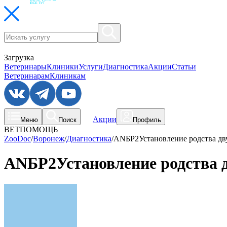
Загрузка
Ветеринары
Клиники
Услуги
Диагностика
Акции
Статьи
Ветеринарам
Клиникам
Акции
Меню
Поиск
Профиль
ВЕТПОМОЩЬ
ZooDoc
/
Воронеж
/
Диагностика
/
ANБР2Установление родства дву
ANБР2Установление родства д