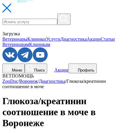
Загрузка
Ветеринары
Клиники
Услуги
Диагностика
Акции
Статьи
Ветеринарам
Клиникам
Акции
Меню
Поиск
Профиль
ВЕТПОМОЩЬ
ZooDoc
/
Воронеж
/
Диагностика
/
Глюкоза/креатинин
соотношение в моче
Глюкоза/креатинин
соотношение в моче в
Воронеже