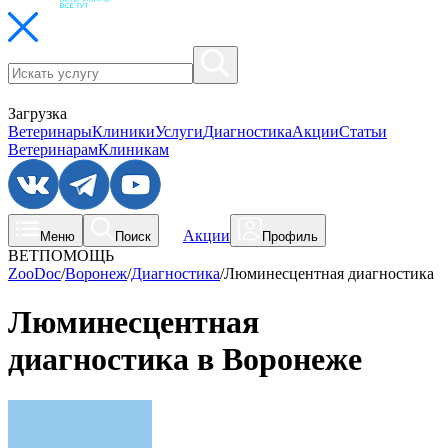
Загрузка
Ветеринары
Клиники
Услуги
Диагностика
Акции
Статьи
Ветеринарам
Клиникам
Акции
Меню
Поиск
Профиль
ВЕТПОМОЩЬ
ZooDoc
/
Воронеж
/
Диагностика
/
Люминесцентная диагностика
Люминесцентная
диагностика в Воронеже