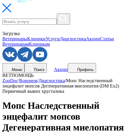
Загрузка
Ветеринары
Клиники
Услуги
Диагностика
Акции
Статьи
Ветеринарам
Клиникам
Акции
Меню
Поиск
Профиль
ВЕТПОМОЩЬ
ZooDoc
/
Воронеж
/
Диагностика
/
Мопс Наследственный
энцефалит мопсов Дегенеративная миелопатия (DM Ex2)
Первичный вывих хрусталика
Мопс Наследственный
энцефалит мопсов
Дегенеративная миелопатия