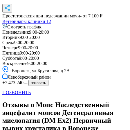
Простатопексия при недержании мочи
- от
7 100
₽
Ветеринары клиники
12
Смотреть график
Понедельник
9:00-20:00
Вторник
9:00-20:00
Среда
9:00-20:00
Четверг
9:00-20:00
Пятница
9:00-20:00
Суббота
9:00-20:00
Воскресенье
9:00-20:00
г Воронеж, ул Брусилова, д 2А
Левобережный
район
+7 473 240-...
показать
ПОЗВОНИТЬ
Отзывы о Мопс Наследственный
энцефалит мопсов Дегенеративная
миелопатия (DM Ex2) Первичный
вывих хрусталика в Воронеже