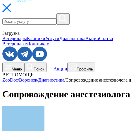
Загрузка
Ветеринары
Клиники
Услуги
Диагностика
Акции
Статьи
Ветеринарам
Клиникам
Акции
Меню
Поиск
Профиль
ВЕТПОМОЩЬ
ZooDoc
/
Воронеж
/
Диагностика
/
Сопровождение анестезиолога н
Сопровождение анестезиолога 