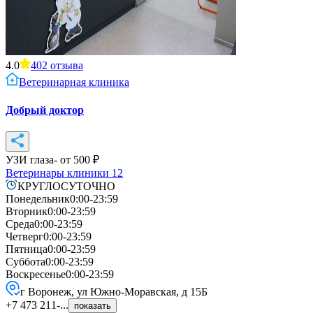
4.0
402
отзыва
Ветеринарная клиника
Добрый доктор
УЗИ глаза
- от
500
₽
Ветеринары клиники
12
КРУГЛОСУТОЧНО
Понедельник
0:00-23:59
Вторник
0:00-23:59
Среда
0:00-23:59
Четверг
0:00-23:59
Пятница
0:00-23:59
Суббота
0:00-23:59
Воскресенье
0:00-23:59
г Воронеж, ул Южно-Моравская, д 15Б
+7 473 211-...
показать