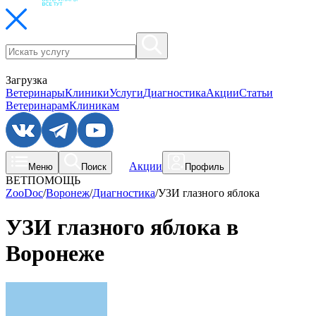
Загрузка
Ветеринары
Клиники
Услуги
Диагностика
Акции
Статьи
Ветеринарам
Клиникам
Акции
Меню
Поиск
Профиль
ВЕТПОМОЩЬ
ZooDoc
/
Воронеж
/
Диагностика
/
УЗИ глазного яблока
УЗИ глазного яблока в
Воронеже