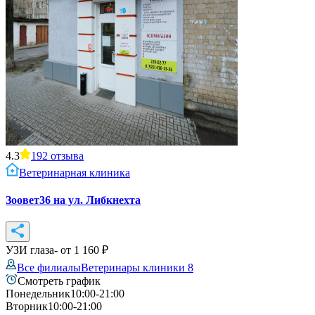
4.3
192
отзыва
Ветеринарная клиника
Зоовет36 на ул. Либкнехта
УЗИ глаза
- от
1 160
₽
Все филиалы
Ветеринары клиники
8
Смотреть график
Понедельник
10:00-21:00
Вторник
10:00-21:00