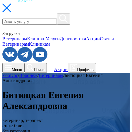
Загрузка
Ветеринары
Клиники
Услуги
Диагностика
Акции
Статьи
Ветеринарам
Клиникам
Акции
Меню
Поиск
Профиль
ZooDoc
/
Воронеж
/
Ветеринары
/
Битюцкая Евгения
Александровна
Битюцкая Евгения
Александровна
ветеринар, терапевт
стаж:
0
лет
без категории