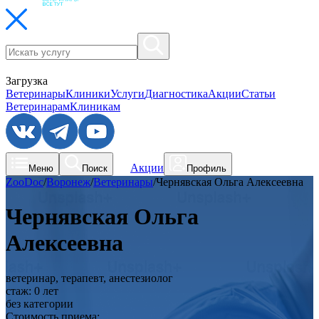
Загрузка
Ветеринары
Клиники
Услуги
Диагностика
Акции
Статьи
Ветеринарам
Клиникам
Акции
Меню
Поиск
Профиль
ZooDoc
/
Воронеж
/
Ветеринары
/
Чернявская Ольга Алексеевна
Чернявская Ольга
Алексеевна
ветеринар, терапевт, анестезиолог
стаж:
0
лет
без категории
Стоимость приема: