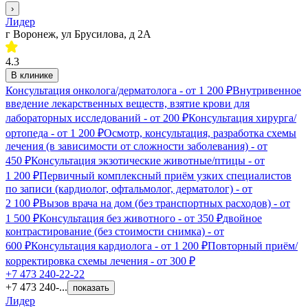
›
Лидер
г Воронеж, ул Брусилова, д 2А
4.3
В клинике
Консультация онколога/дерматолога
- от
1 200 ₽
Внутривенное
введение лекарственных веществ, взятие крови для
лабораторных исследований
- от
200 ₽
Консультация хирурга/
ортопеда
- от
1 200 ₽
Осмотр, консультация, разработка схемы
лечения (в зависимости от сложности заболевания)
- от
450 ₽
Консультация экзотические животные/птицы
- от
1 200 ₽
Первичный комплексный приём узких специалистов
по записи (кардиолог, офтальмолог, дерматолог)
- от
2 100 ₽
Вызов врача на дом (без транспортных расходов)
- от
1 500 ₽
Консультация без животного
- от
350 ₽
двойное
контрастирование (без стоимости снимка)
- от
600 ₽
Консультация кардиолога
- от
1 200 ₽
Повторный приём/
корректировка схемы лечения
- от
300 ₽
+7 473 240-22-22
+7 473 240-...
показать
Лидер