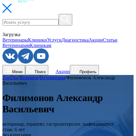
Загрузка
Ветеринары
Клиники
Услуги
Диагностика
Акции
Статьи
Ветеринарам
Клиникам
Акции
Меню
Поиск
Профиль
ZooDoc
/
Воронеж
/
Ветеринары
/
Филимонов Александр
Васильевич
Филимонов Александр
Васильевич
ветеринар, терапевт, гастроэнтеролог, инфекционист
стаж:
6
лет
без категории