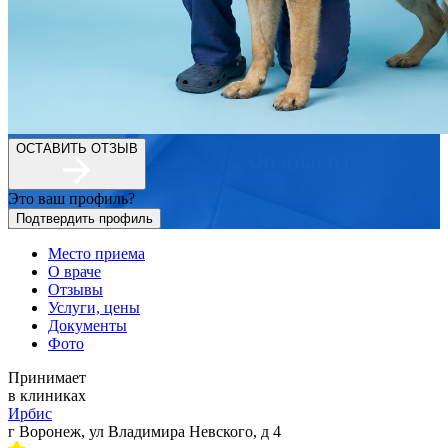
ОСТАВИТЬ ОТЗЫВ
Это ваш профиль?
Подтвердить профиль
Место приема
О враче
Отзывы
Услуги, цены
Документы
Фото
Принимает
в клиниках
Ирбис
г Воронеж, ул Владимира Невского, д 4