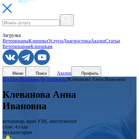
Загрузка
Ветеринары
Клиники
Услуги
Диагностика
Акции
Статьи
Ветеринарам
Клиникам
Акции
Меню
Поиск
Профиль
ZooDoc
/
Воронеж
/
Ветеринары
/
Клеванова Анна Ивановна
Клеванова Анна
Ивановна
ветеринар, врач УЗИ, анестезиолог
стаж:
4
года
без категории