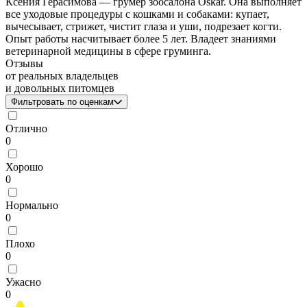
Ксения Герасимова — грумер зоосалона Oskar. Она выполняет
все уходовые процедуры с кошками и собаками: купает,
вычесывает, стрижет, чистит глаза и уши, подрезает когти.
Опыт работы насчитывает более 5 лет. Владеет знаниями
ветеринарной медицины в сфере груминга.
Отзывы
от реальных владельцев
и довольных питомцев
Фильтровать по оценкам
Отлично
0
Хорошо
0
Нормально
0
Плохо
0
Ужасно
0