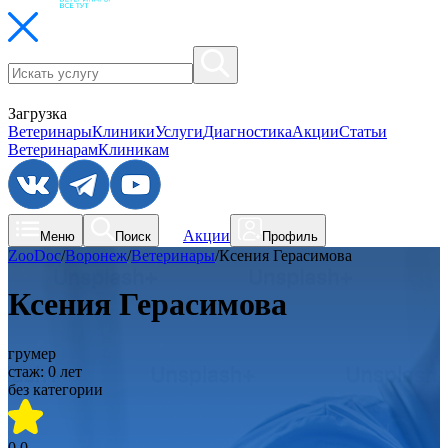
Загрузка
Ветеринары
Клиники
Услуги
Диагностика
Акции
Статьи
Ветеринарам
Клиникам
Акции
Меню
Поиск
Профиль
ZooDoc
/
Воронеж
/
Ветеринары
/
Ксения Герасимова
Ксения Герасимова
грумер
стаж:
0
лет
без категории
0.0