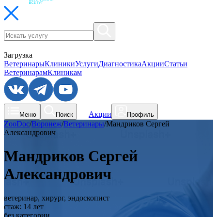
Загрузка
Ветеринары
Клиники
Услуги
Диагностика
Акции
Статьи
Ветеринарам
Клиникам
Акции
Меню
Поиск
Профиль
ZooDoc
/
Воронеж
/
Ветеринары
/
Мандриков Сергей
Александрович
Мандриков Сергей
Александрович
ветеринар, хирург, эндоскопист
стаж:
14
лет
без категории