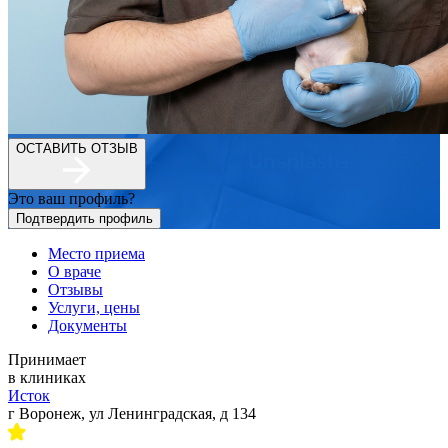
ОСТАВИТЬ ОТЗЫВ
Это ваш профиль?
Подтвердить профиль
Место приема
О враче
Отзывы
Услуги, цены
Документы
Принимает
в клиниках
Исток
г Воронеж, ул Ленинградская, д 134