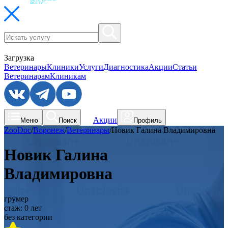
Загрузка
Ветеринары
Клиники
Услуги
Диагностика
Акции
Статьи
Ветеринарам
Клиникам
Акции
Меню
Поиск
Профиль
ZooDoc
/
Воронеж
/
Ветеринары
/
Новик Галина Владимировна
Новик Галина
Владимировна
грумер
стаж:
0
лет
без категории