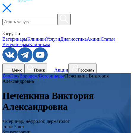
Загрузка
Ветеринары
Клиники
Услуги
Диагностика
Акции
Статьи
Ветеринарам
Клиникам
Акции
Меню
Поиск
Профиль
ZooDoc
/
Воронеж
/
Ветеринары
/
Печенкина Виктория
Александровна
Печенкина Виктория
Александровна
ветеринар, нефролог, дерматолог
стаж:
5
лет
без категории